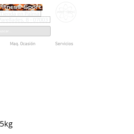
Tienda en Palma
Parellades, 8 - 07003
Maq. Ocasión
Servicios
15kg