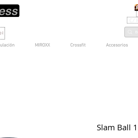
C/ 
ON
ulación
MIROXX
Crossfit
Accesorios
Slam Ball 