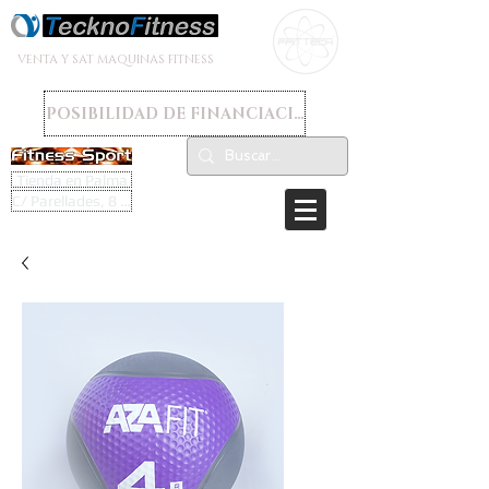
VENTA Y SAT MAQUINAS FITNESS
POSIBILIDAD DE FINANCIACION
Tienda en Palma
C/ Parellades, 8 - 07003