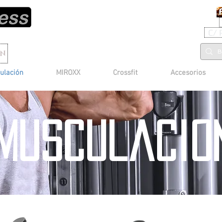
C/ 
ON
ulación
MIROXX
Crossfit
Accesorios
musculacio