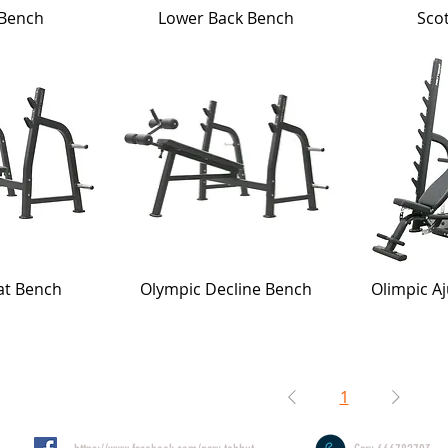
Bench
Lower Back Bench
Sco
at Bench
Olympic Decline Bench
Olimpic A
1