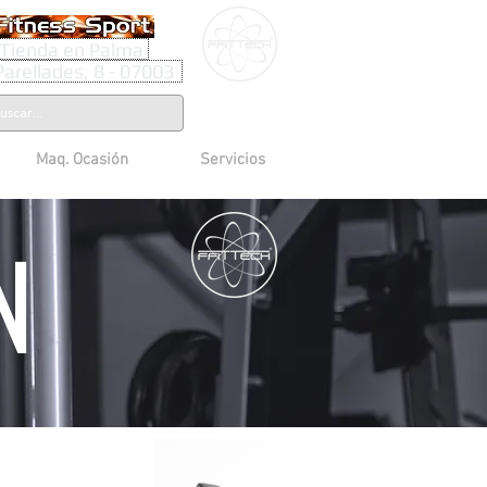
Tienda en Palma
Parellades, 8 - 07003
Maq. Ocasión
Servicios
n