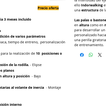
la intensidad del ej
ello
Indorwalking
es
Precio oferta
una
estructura
de l
ia 3 meses incluido
Las palas o baston
en
altura
como en
n
para desarrollar u
ia
personalizado hacia 
dición de varios parámetros
una perilla giratori
diaca, tiempo de entreno, personalización
de entrenamiento.
para la realización de
10 posiciones o
xión de la rodilla.
- Elipse
dos planos
 altura y posición
- Bajo
tarias al volante de inercia
- Montaje
isión interno