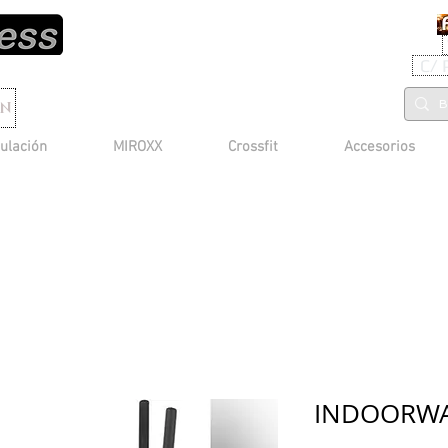
C/ 
ON
ulación
MIROXX
Crossfit
Accesorios
INDOORWA