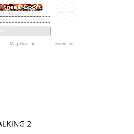
Tienda en Palma
Parellades, 8 - 07003
Maq. Ocasión
Servicios
LKING 2