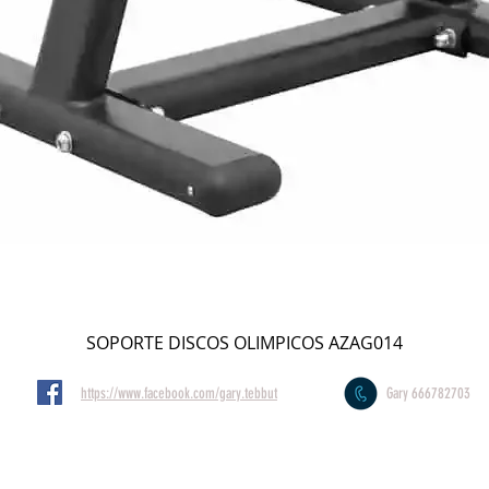
SOPORTE DISCOS OLIMPICOS AZAG014
https://www.facebook.com/gary.tebbut
Gary 666782703