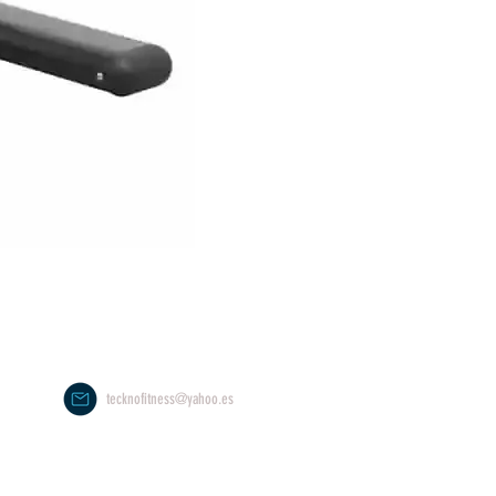
tecknofitness@yahoo.es