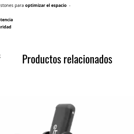
astones para
optimizar el espacio
-
istencia
guridad
Productos relacionados
g