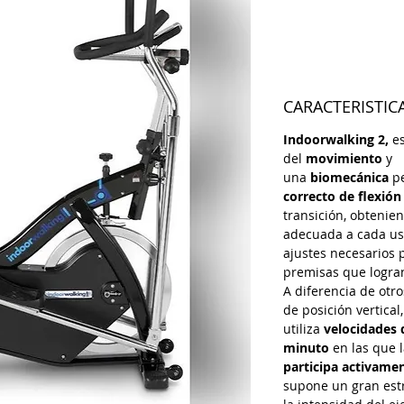
Precio
300,00 €
CARACTERISTIC
Indoorwalking 2,
es
del
movimiento
y
una
biomecánica
pe
correcto de flexión 
transición, obtenie
adecuada a cada us
ajustes necesarios 
premisas que logr
A diferencia de otr
de posición vertical
utiliza
velocidades 
minuto
en las que 
participa activamen
supone un gran estr