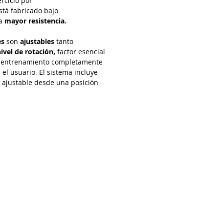
ercicio por
tá fabricado bajo
a
mayor resistencia.
es
son
ajustables
tanto
ivel de rotación,
factor esencial
n entrenamiento completamente
el usuario. El sistema incluye
a ajustable desde una posición