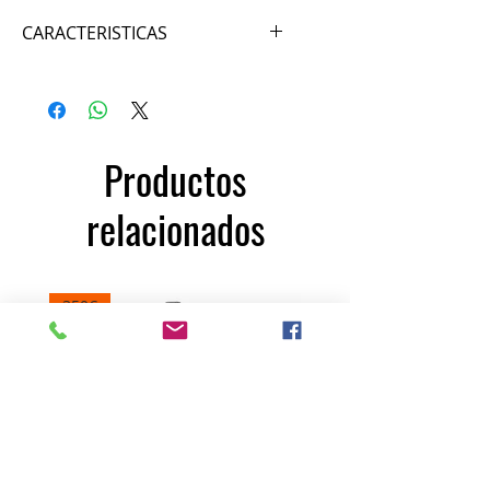
CARACTERISTICAS
Máquina de brazos Technogym
Excite.
Posibilidad de desmontar asiento,
solo con deslizarlo para colocación
Productos
de silla de ruedas.
relacionados
350€