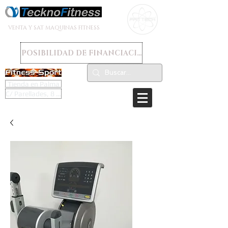
VENTA Y SAT MAQUINAS FITNESS
POSIBILIDAD DE FINANCIACION
Tienda en Palma
C/ Parellades, 8 - 07003