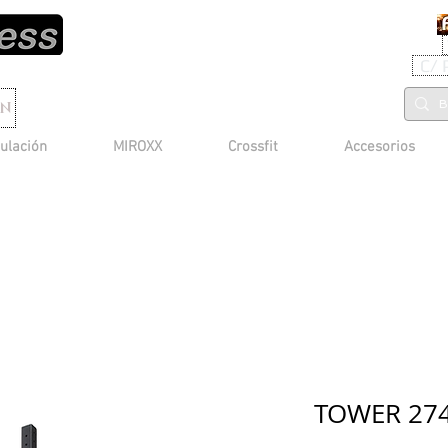
C/ 
ON
ulación
MIROXX
Crossfit
Accesorios
TOWER 27