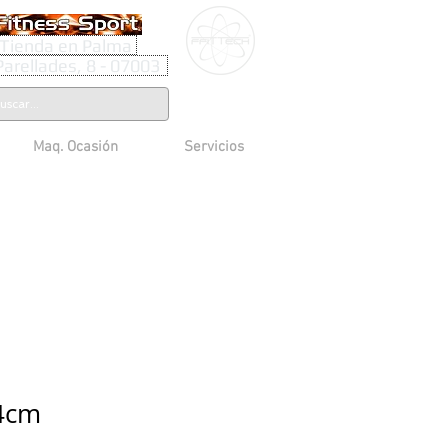
Tienda en Palma
Parellades, 8 - 07003
Maq. Ocasión
Servicios
4cm