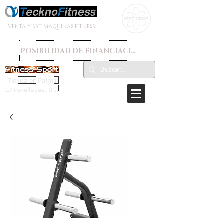
VENTA Y SAT MAQUINAS FITNESS
POSIBILIDAD DE FINANCIACION
Tienda en Palma
C/ Parellades, 8 - 07003