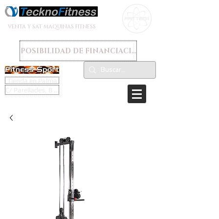
VENTA Y SAT MAQUINAS FITNESS
POSIBILIDAD DE FINANCIACION
Tienda en Palma
C/ Parellades, 8 - 07003