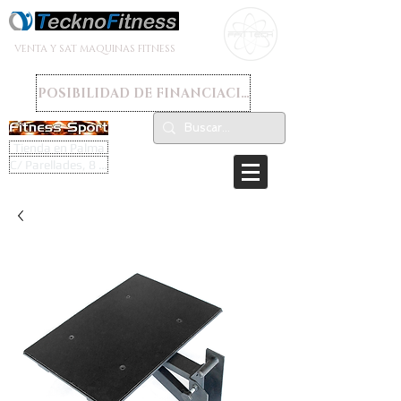
VENTA Y SAT MAQUINAS FITNESS
POSIBILIDAD DE FINANCIACION
Tienda en Palma
C/ Parellades, 8 - 07003