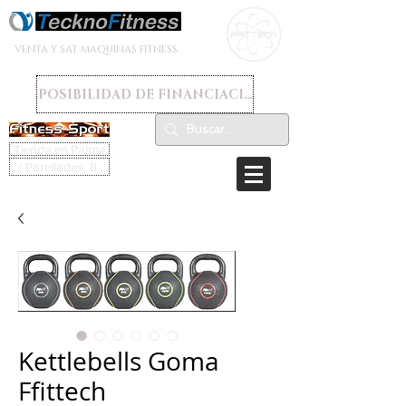
VENTA Y SAT MAQUINAS FITNESS
POSIBILIDAD DE FINANCIACION
Tienda en Palma
C/ Parellades, 8 - 07003
Kettlebells Goma
Ffittech