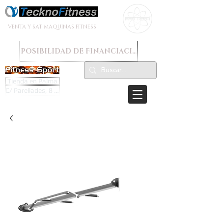
VENTA Y SAT MAQUINAS FITNESS
POSIBILIDAD DE FINANCIACION
Tienda en Palma
C/ Parellades, 8 - 07003