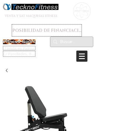
VENTA Y SAT MAQUINAS FITNESS
POSIBILIDAD DE FINANCIACION
Tienda en Palma
C/ Parellades, 8 - 07003