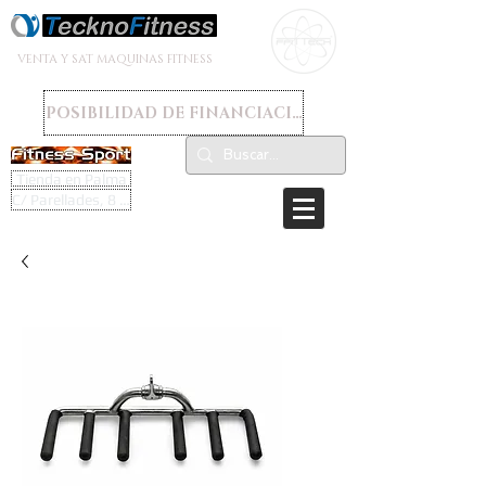
VENTA Y SAT MAQUINAS FITNESS
POSIBILIDAD DE FINANCIACION
Tienda en Palma
C/ Parellades, 8 - 07003